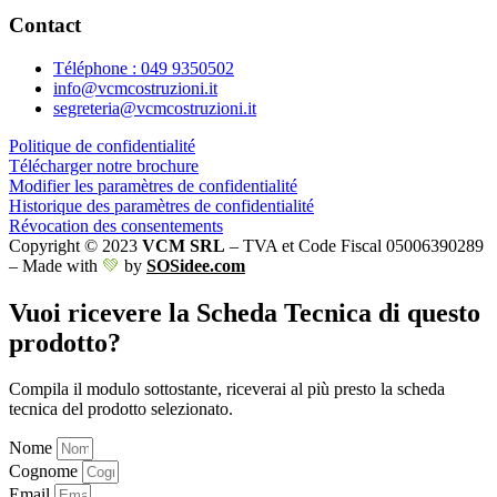
Contact
Téléphone : 049 9350502
info@vcmcostruzioni.it
segreteria@vcmcostruzioni.it
Politique de confidentialité
Télécharger notre brochure
Modifier les paramètres de confidentialité
Historique des paramètres de confidentialité
Révocation des consentements
Copyright © 2023
VCM SRL
– TVA et Code Fiscal 05006390289
– Made with
💚
by
SOSidee.com
Vuoi ricevere la Scheda Tecnica di questo
prodotto?
Compila il modulo sottostante, riceverai al più presto la scheda
tecnica del prodotto selezionato.
Nome
Cognome
Email