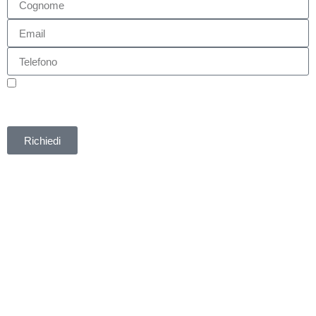
Autorizzo ai sensi della legge 675/96 il trattamento dei dati
personali trasmessi. I dati verranno utilizzati al solo fine di
registrazione all'evento.
Informativa Privacy
Richiedi