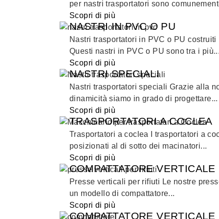
per nastri trasportatori sono comunemente
Scopri di più
NASTRI IN PVC O PU
Nastri trasportatori in PVC o PU costruiti 
Questi nastri in PVC o PU sono tra i più..
Scopri di più
NASTRI SPECIALI
Nastri trasportatori speciali Grazie alla no
dinamicità siamo in grado di progettare...
Scopri di più
TRASPORTATORI A COCLEA
Trasportatori a coclea I trasportatori a
posizionati al di sotto dei macinatori...
Scopri di più
COMPATTATORE VERTICALE
Presse verticali per rifiuti Le nostre presse
un modello di compattatore...
Scopri di più
COMPATTATORE VERTICALE 