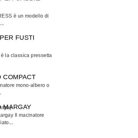
RESS è un modello di
..
PER FUSTI
è la classica pressetta
O COMPACT
natore mono-albero o
.
O MARGAY
Margay Il macinatore
ato...
L