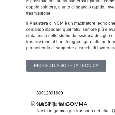
È possibile installarvi numerosi optional come
doppio spintore, giunto di sgancio rapido, inver
trasmissione.
Il
Phantera
di VCM è un macinatore legno che 
cercando standard qualitativi sempre più elevat
stata posta nello studio del sistema di taglio e
trasmissione al fine di raggiungere alte perf
permettendo di sopperire a carichi di lavoro gr
RICHIEDI LA SCHEDA TECNICA
800
1200
1600
NASTRI IN GOMMA
Nastri in gomma per trasporto dei rifiuti 