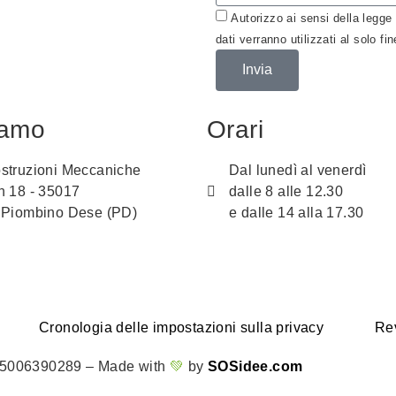
Autorizzo ai sensi della legge 
dati verranno utilizzati al solo fi
Invia
iamo
Orari
struzioni Meccaniche
Dal lunedì al venerdì
n 18 - 35017
dalle 8 alle 12.30
 Piombino Dese (PD)
e dalle 14 alla 17.30
Cronologia delle impostazioni sulla privacy
Re
 05006390289 – Made with
💚
by
SOSidee.com