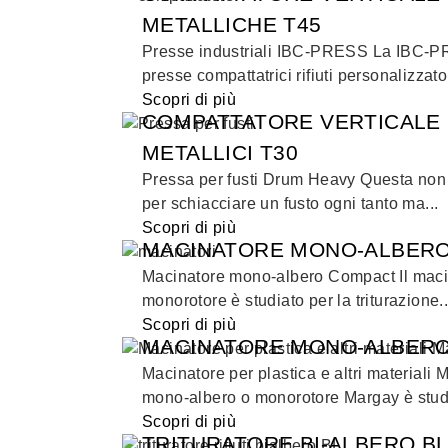
METALLICHE T45
Presse industriali IBC-PRESS La IBC-P
presse compattatrici rifiuti personalizzato.
Scopri di più
COMPATTATORE VERTICALE 
METALLICI T30
Pressa per fusti Drum Heavy Questa non 
per schiacciare un fusto ogni tanto ma...
Scopri di più
MACINATORE MONO-ALBER
Macinatore mono-albero Compact Il maci
monorotore è studiato per la triturazione..
Scopri di più
MACINATORE MONO-ALBER
Macinatore per plastica e altri materiali 
mono-albero o monorotore Margay è studi
Scopri di più
TRITURATORE BI-ALBERO B