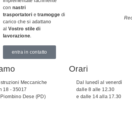
implementate facilmente
con
nastri
trasportatori
e
tramogge
di
Red
carico che si adattano
al
Vostro stile di
lavorazione
.
entra in contatto
iamo
Orari
struzioni Meccaniche
Dal lunedì al venerdì
n 18 - 35017
dalle 8 alle 12.30
 Piombino Dese (PD)
e dalle 14 alla 17.30