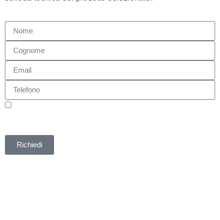
Autorizzo ai sensi della legge 675/96 il trattamento dei dati
personali trasmessi. I dati verranno utilizzati al solo fine di
registrazione all'evento.
Informativa Privacy
Richiedi